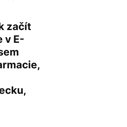
 začít
 v E-
jsem
farmacie,
mecku,