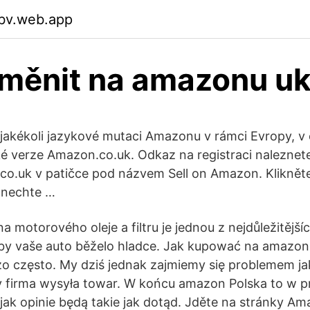
bv.web.app
měnit na amazonu u
a jakékoli jazykové mutaci Amazonu v rámci Evropy, v 
ké verze Amazon.co.uk. Odkaz na registraci naleznet
o.uk v patičce pod názvem Sell on Amazon. Klikněte
ponechte …
 motorového oleje a filtru je jednou z nejdůležitějšíc
by vaše auto běželo hladce. Jak kupować na amazon 
zo często. My dziś jednak zajmiemy się problemem ja
 firma wysyła towar. W końcu amazon Polska to w pr
k opinie będą takie jak dotąd. Jděte na stránky Am