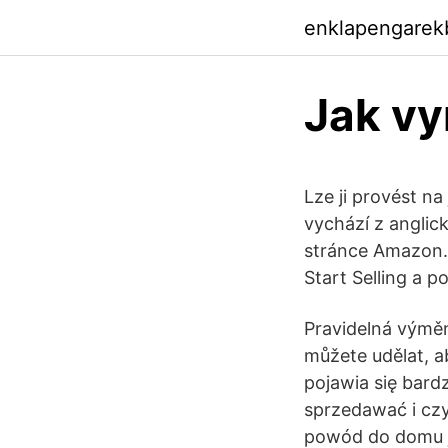
enklapengarek
Jak vy
Lze ji provést n
vychází z anglic
stránce Amazon.c
Start Selling a 
Pravidelná výměna
můžete udělat, a
pojawia się bard
sprzedawać i czy
powód do domu ja