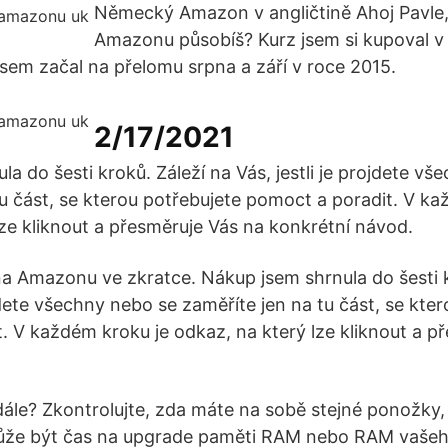
Německý Amazon v angličtině Ahoj Pavle,
Amazonu působíš? Kurz jsem si kupoval v 
jsem začal na přelomu srpna a září v roce 2015.
2/17/2021
a do šesti kroků. Záleží na Vás, jestli je projdete v
tu část, se kterou potřebujete pomoct a poradit. V ka
lze kliknout a přesměruje Vás na konkrétní návod.
a Amazonu ve zkratce. Nákup jsem shrnula do šesti k
ojdete všechny nebo se zaměříte jen na tu část, se kte
. V každém kroku je odkaz, na který lze kliknout a p
ále? Zkontrolujte, zda máte na sobě stejné ponožky,
Může být čas na upgrade paměti RAM nebo RAM vašeh