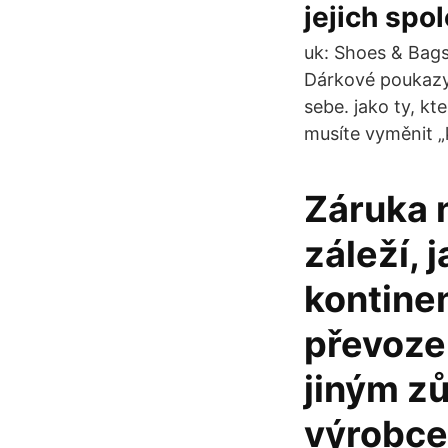
jejich spo
uk: Shoes & Bags
Dárkové poukazy
sebe. jako ty, kt
musíte vyměnit „
Záruka n
záleží, 
kontinen
převoze
jiným z
výrobce