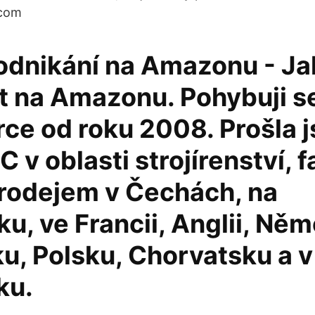
.com
odnikání na Amazonu - Jak
t na Amazonu. Pohybuji se
e od roku 2008. Prošla 
C v oblasti strojírenství, 
prodejem v Čechách, na
u, ve Francii, Anglii, Ně
u, Polsku, Chorvatsku a v
ku.