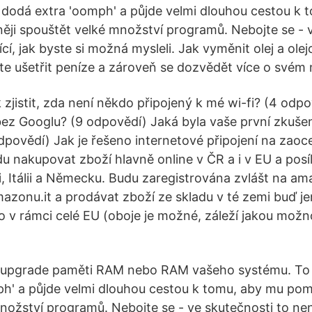
dodá extra 'oomph' a půjde velmi dlouhou cestou k 
ěji spouštět velké množství programů. Nebojte se - v
cí, jak byste si možná mysleli. Jak vyměnit olej a olejo
e ušetřit peníze a zároveň se dozvědět více o svém 
zjistit, zda není někdo připojený k mé wi-fi? (4 odpo
bez Googlu? (9 odpovědí) Jaká byla vaše první zkuše
dpovědí) Jak je řešeno internetové připojení na zao
u nakupovat zboží hlavně online v ČR a i v EU a posíl
, Itálii a Německu. Budu zaregistrována zvlášt na am
zonu.it a prodávat zboží ze skladu v té zemi buď je
o v rámci celé EU (oboje je možné, záleží jakou možno
 upgrade paměti RAM nebo RAM vašeho systému. To
h' a půjde velmi dlouhou cestou k tomu, aby mu pomo
nožství programů. Nebojte se - ve skutečnosti to nen