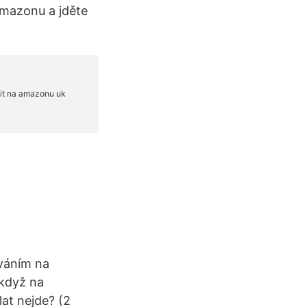
 Amazonu a jděte
ováním na
 když na
at nejde? (2