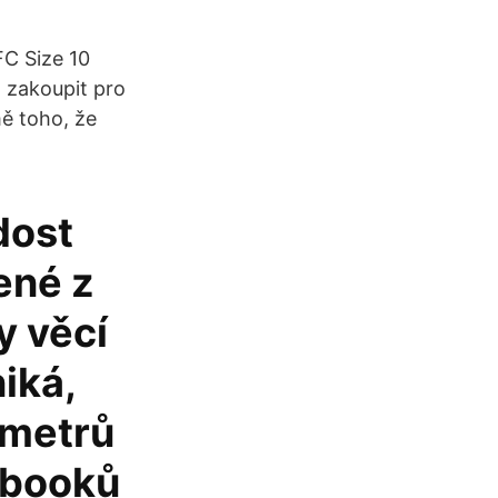
 FC Size 10
 zakoupit pro
mě toho, že
dost
žené z
y věcí
iká,
ametrů
ebooků