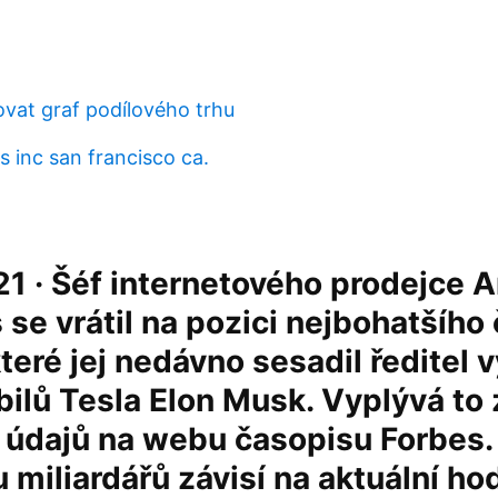
ovat graf podílového trhu
 inc san francisco ca.
21 · Šéf internetového prodejce
 se vrátil na pozici nejbohatšího
které jej nedávno sesadil ředitel 
ilů Tesla Elon Musk. Vyplývá to 
h údajů na webu časopisu Forbes
 miliardářů závisí na aktuální ho