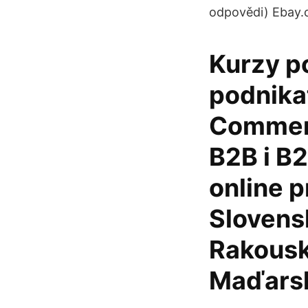
odpovědi) Ebay
Kurzy p
podnika
Commerc
B2B i B2
online 
Slovensk
Rakousk
Maďars