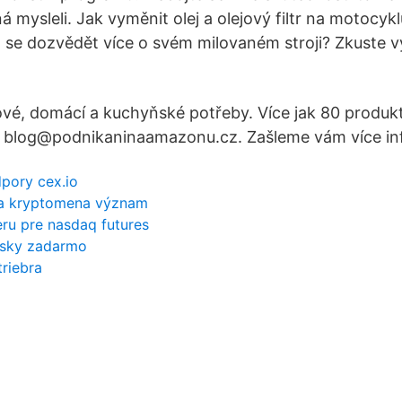
á mysleli. Jak vyměnit olej a olejový filtr na motocykl
 se dozvědět více o svém milovaném stroji? Zkuste v
ové, domácí a kuchyňské potřeby. Více jak 80 produkt
a blog@podnikaninaamazonu.cz. Zašleme vám více in
dpory cex.io
cia kryptomena význam
eru pre nasdaq futures
lásky zadarmo
triebra