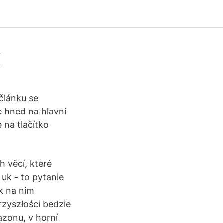
k
článku se
e hned na hlavní
 na tlačítko
h věcí, které
uk - to pytanie
k na nim
zyszłości bedzie
azonu, v horní