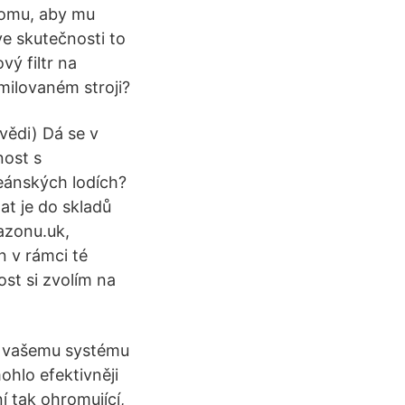
tomu, aby mu
e skutečnosti to
vý filtr na
milovaném stroji?
vědi) Dá se v
nost s
ceánských lodích?
at je do skladů
azonu.uk,
n v rámci té
st si zvolím na
 vašemu systému
hlo efektivněji
í tak ohromující,