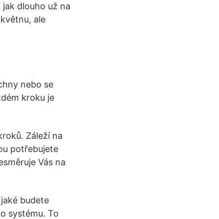
 jak dlouho už na
květnu, ale
šechny nebo se
ždém kroku je
roků. Záleží na
rou potřebujete
řesměruje Vás na
 jaké budete
o systému. To