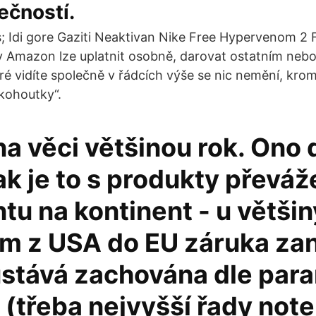
lečností.
; Idi gore Gaziti Neaktivan Nike Free Hypervenom 2
 Amazon lze uplatnit osobně, darovat ostatním nebo
eré vidíte společně v řádcích výše se nic nemění, kro
kohoutky“.
a věci většinou rok. Ono 
jak je to s produkty převá
tu na kontinent - u většin
m z USA do EU záruka zan
ůstává zachována dle par
 (třeba nejvyšší řady not