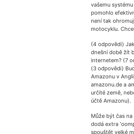
vašemu systému 
pomohlo efektivn
není tak ohromují
motocyklu. Chcet
(4 odpovědi) Jak 
dnešní době žít 
internetem? (7 o
(3 odpovědi) Bud
Amazonu v Anglii
amazonu.de a ama
určité země, neb
účtě Amazonu).
Může být čas na
dodá extra 'oomp
spouštět velké m