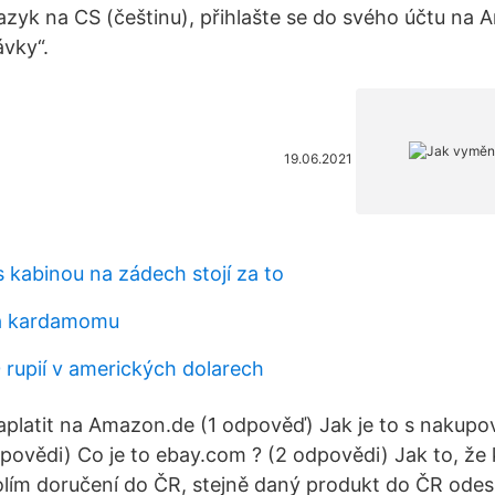
 jazyk na CS (češtinu), přihlašte se do svého účtu na
vky“.
19.06.2021
 kabinou na zádech stojí za to
na kardamomu
0 rupií v amerických dolarech
aplatit na Amazon.de (1 odpověď) Jak je to s nakup
ovědi) Co je to ebay.com ? (2 odpovědi) Jak to, že
ím doručení do ČR, stejně daný produkt do ČR odesl