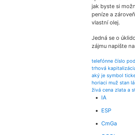
jak byste si možn
peníze a zároveň
vlastní olej.
Jedná se o úklid
zájmu napište n
telefónne číslo po
trhová kapitalizá
aký je symbol tick
horiaci muž stan 
živá cena zlata a s
IA
ESP
CmGa