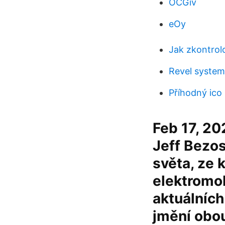
OCGiv
eOy
Jak zkontrol
Revel systems
Příhodný ico
Feb 17, 20
Jeff Bezos
světa, ze 
elektromob
aktuálníc
jmění obou