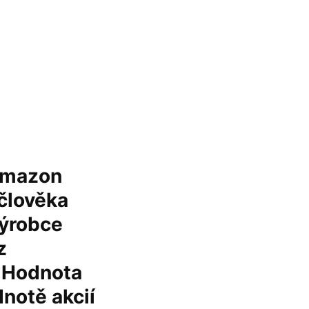
 Amazon
 člověka
výrobce
z
. Hodnota
dnotě akcií