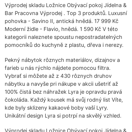
Výprodej skladu Ložnice Obývací pokoj Jídelna &
Bar Pracovna Výprodej . Top 3 produktů. Luxusní
pohovka - Savino II, antická hnědá. 17 999 Kč
Moderní židle - Flavio, hnědá. 1 590 Kč V této
kategorii naleznete spoustu nepostradatelných
pomocníků do kuchyně z plastu, dřeva i nerezy.
Pekný nábytok rôznych materiálov, dizajnov a
farieb u nás rýchlo nájdete pomocou filtra.
Vybrať si môžete až z 430 rôznych druhov
nábytku a navyše pri nákupe v akcii ušetriť až
100% čistá bez náhražek Lyra je opravdu pravá
čokoláda. Každý kousek má svůj rodný list Víte,
kde byly sklizeny kakaové boby vaší Lyry.
Unikátní design Lyra si potrpí na skvělý vzhled.
Výprodej skladu Ložnice Obývací pokoj Jídelna &