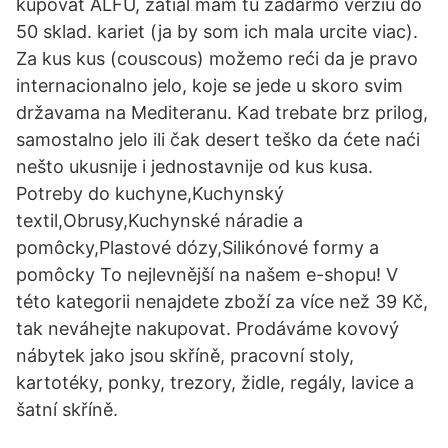
kupovat ALFU, zatial mam tu zadarmo verziu do
50 sklad. kariet (ja by som ich mala urcite viac).
Za kus kus (couscous) možemo reći da je pravo
internacionalno jelo, koje se jede u skoro svim
državama na Mediteranu. Kad trebate brz prilog,
samostalno jelo ili čak desert teško da ćete naći
nešto ukusnije i jednostavnije od kus kusa.
Potreby do kuchyne,Kuchynský
textil,Obrusy,Kuchynské náradie a
pomôcky,Plastové dózy,Silikónové formy a
pomôcky To nejlevnější na našem e-shopu! V
této kategorii nenajdete zboží za více než 39 Kč,
tak neváhejte nakupovat. Prodáváme kovový
nábytek jako jsou skříně, pracovní stoly,
kartotéky, ponky, trezory, židle, regály, lavice a
šatní skříně.