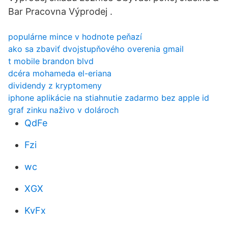
Bar Pracovna Výprodej .
populárne mince v hodnote peňazí
ako sa zbaviť dvojstupňového overenia gmail
t mobile brandon blvd
dcéra mohameda el-eriana
dividendy z kryptomeny
iphone aplikácie na stiahnutie zadarmo bez apple id
graf zinku naživo v dolároch
QdFe
Fzi
wc
XGX
KvFx