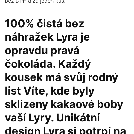
bez DPH a za jeden kus.
100% čistá bez
náhražek Lyra je
opravdu pravá
čokoláda. Každý
kousek má svůj rodný
list Víte, kde byly
sklizeny kakaové boby
vaší Lyry. Unikátní
design Lyra si potrpí na