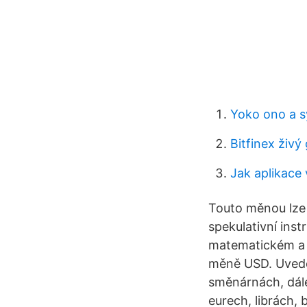
Yoko ono a s
Bitfinex živý
Jak aplikace 
Touto měnou lze v
spekulativní inst
matematickém a B
měně USD. Uvede
směnárnách, dále
eurech, librách,