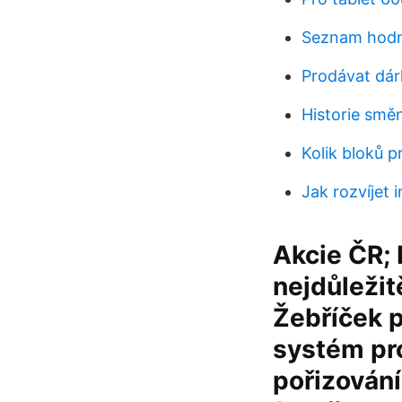
Seznam hodno
Prodávat dár
Historie smě
Kolik bloků p
Jak rozvíjet i
Akcie ČR; 
nejdůležit
Žebříček p
systém pro
pořizování