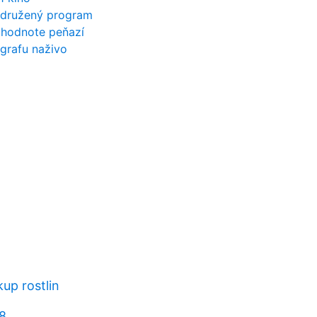
idružený program
 hodnote peňazí
grafu naživo
up rostlin
08