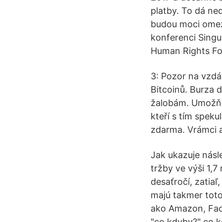
platby. To dá ne
budou moci omezo
konferenci Singu
Human Rights Fou
3: Pozor na vzdá
Bitcoinů. Burza d
žalobám. Umožňu
kteří s tím speku
zdarma. Vrámci a
Jak ukazuje násl
tržby ve výši 1,7
desaťročí, zatiaľ,
majú takmer toto
ako Amazon, Face
"co kdyby?" co k