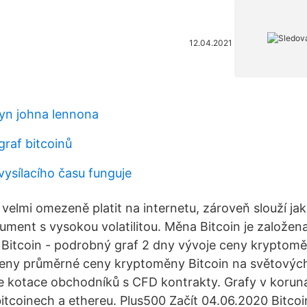
12.04.2021
yn johna lennona
 graf bitcoinů
vysílacího času funguje
elmi omezeně platit na internetu, zároveň slouží jak
rument s vysokou volatilitou. Měna Bitcoin je založen
itcoin - podrobný graf 2 dny vývoje ceny kryptomě
ny průměrné ceny kryptoměny Bitcoin na světových
 kotace obchodníků s CFD kontrakty. Grafy v koruná
 bitcoinech a ethereu. Plus500 Začít 04.06.2020 Bitco