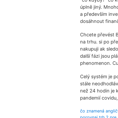
úplně jiný. Mnoh
a především inves
dosáhnout finanč
Chcete převést B
na trhu. si po př
nakupuji ak sledo
další fázi jsou p
phenomenon. Cur
Celý systém je p
stále neodhodláv
než 24 hodin je 
pandemií covidu,
čo znamená anglič
porovnaj trh 2 pre 