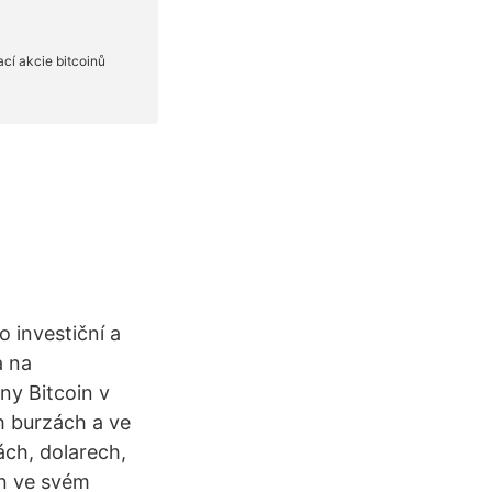
o investiční a
a na
ny Bitcoin v
 burzách a ve
ch, dolarech,
in ve svém