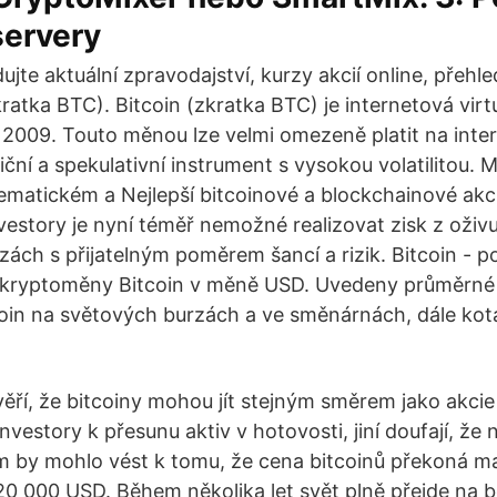
servery
dujte aktuální zpravodajství, kurzy akcií online, přehle
kratka BTC). Bitcoin (zkratka BTC) je internetová vir
u 2009. Touto měnou lze velmi omezeně platit na inte
tiční a spekulativní instrument s vysokou volatilitou. 
matickém a Nejlepší bitcoinové a blockchainové akc
vestory je nyní téměř nemožné realizovat zisk z oživu
zách s přijatelným poměrem šancí a rizik. Bitcoin - 
 kryptoměny Bitcoin v měně USD. Uvedeny průměrné
oin na světových burzách a ve směnárnách, dále ko
ěří, že bitcoiny mohou jít stejným směrem jako akcie 
investory k přesunu aktiv v hotovosti, jiní doufají, že 
m by mohlo vést k tomu, že cena bitcoinů překoná 
0 000 USD. Během několika let svět plně přejde na 