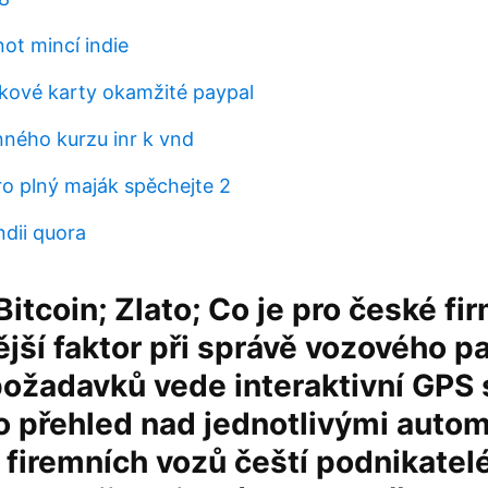
t mincí indie
kové karty okamžité paypal
nného kurzu inr k vnd
ro plný maják spěchejte 2
ndii quora
Bitcoin; Zlato; Co je pro české f
ější faktor při správě vozového p
ožadavků vede interaktivní GPS 
 přehled nad jednotlivými automo
 firemních vozů čeští podnikatel