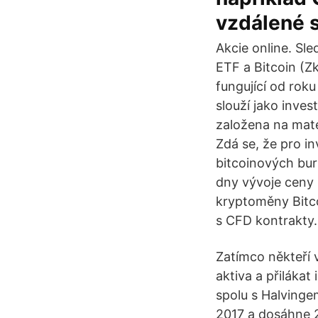
vzdálené 
Akcie online. Sle
ETF a Bitcoin (Z
fungující od rok
slouží jako inves
založena na mate
Zdá se, že pro in
bitcoinových bur
dny vývoje ceny
kryptoměny Bitc
s CFD kontrakty.
Zatímco někteří v
aktiva a přilákat 
spolu s Halvinge
2017 a dosáhne 2