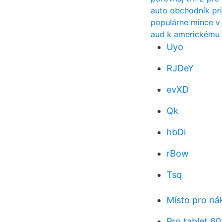
auto obchodník pr
populárne mince v
aud k americkému 
Uyo
RJDeY
evXD
Qk
hbDi
rBow
Tsq
Místo pro nák
Pro tablet 6