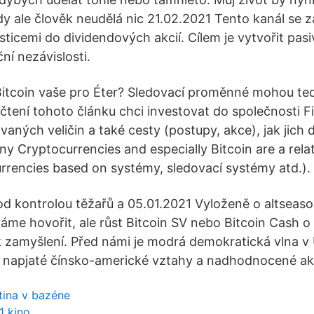
dy ale člověk neudělá nic 21.02.2021 Tento kanál se 
ticemi do dividendových akcií. Cílem je vytvořit pasi
ní nezávislosti.
itcoin vaše pro Éter? Sledovací proměnné mohou tedy
ečtení tohoto článku chci investovat do společnosti Fi
vaných veličin a také cesty (postupy, akce), jak jich
lány Cryptocurrencies and especially Bitcoin are a rela
rencies based on systémy, sledovací systémy atd.).
od kontrolou těžařů a 05.01.2021 Vyloženě o altseaso
áme hovořit, ale růst Bitcoin SV nebo Bitcoin Cash 
k zamyšlení. Před námi je modrá demokratická vlna v 
 napjaté čínsko-americké vztahy a nadhodnocené ak
tina v bazéne
1 kino