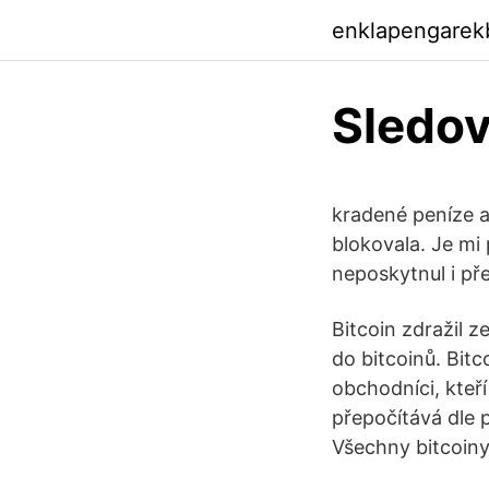
enklapengarek
Sledov
kradené peníze a
blokovala. Je mi 
neposkytnul i př
Bitcoin zdražil z
do bitcoinů. Bit
obchodníci, kteří 
přepočítává dle p
Všechny bitcoiny