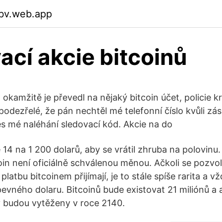
bv.web.app
ací akcie bitcoinů
 okamžitě je převedl na nějaký bitcoin účet, policie 
podezřelé, že pán nechtěl mé telefonní číslo kvůli zás
es mé naléhání sledovací kód. Akcie na do
e 14 na 1 200 dolarů, aby se vrátil zhruba na polovinu
coin není oficiálně schválenou měnou. Ačkoli se pozv
platbu bitcoinem přijímají, je to stále spíše rarita a v
evného dolaru. Bitcoinů bude existovat 21 miliónů a a
 budou vytěženy v roce 2140.