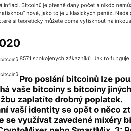
 inflaci. Bitcoinů je přesně daný počet a nikdo nem
natisknou” nové, jako to je u klasických peněz. Nedá 
 které si teoreticky můžete doma vytisknout na inkous
2020
8571 spokojených zákazníků. Jak to funguje. 
Pro poslání bitcoinů lze použ
há vaše bitcoiny s bitcoiny jiných
užbu zaplatíte drobný poplatek.
í vaší identity se opět o něco ztí
 se využívat zavedené mixéry bi
CryptoMixer nebo SmartMix. 3: P