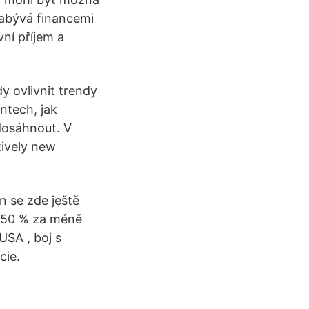
zabývá financemi
vní příjem a
 ovlivnit trendy
ntech, jak
 dosáhnout. V
tively new
n se zde ještě
o 50 % za méně
USA , boj s
cie.