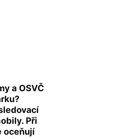
irmy a OSVČ
arku?
sledovací
bily. Při
é oceňují