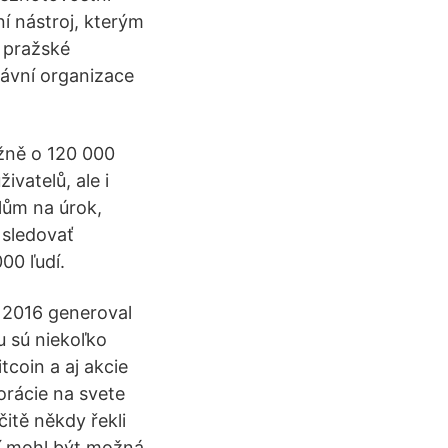
í nástroj, kterým
 pražské
rávní organizace
ižně o 120 000
ivatelů, ale i
lům na úrok,
 sledovať
00 ľudí.
e 2016 generoval
u sú niekoľko
itcoin a aj akcie
orácie na svete
itě někdy řekli
ní mohl být možná