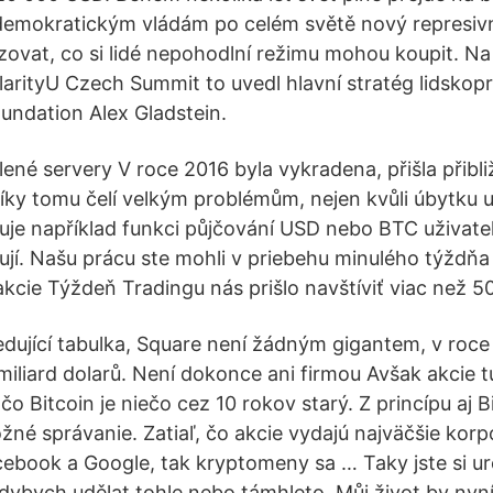
demokratickým vládám po celém světě nový represivn
vat, co si lidé nepohodlní režimu mohou koupit. Na
larityU Czech Summit to uvedl hlavní stratég lidskop
ndation Alex Gladstein.
lené servery V roce 2016 byla vykradena, přišla přibl
íky tomu čelí velkým problémům, nejen kvůli úbytku už
je například funkci půjčování USD nebo BTC uživate
lují. Našu prácu ste mohli v priebehu minulého týždňa
kcie Týždeň Tradingu nás prišlo navštíviť viac než 50
edující tabulka, Square není žádným gigantem, v roc
 miliard dolarů. Není dokonce ani firmou Avšak akcie t
 čo Bitcoin je niečo cez 10 rokov starý. Z princípu aj B
žné správanie. Zatiaľ, čo akcie vydajú najväčšie korp
book a Google, tak kryptomeny sa … Taky jste si urč
dybych udělat tohle nebo támhleto. Můj život by ny