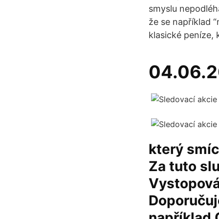
smyslu nepodléhá
že se například “
klasické peníze,
04.06.
který smíc
Za tuto sl
Vystopován
Doporučuje
například 