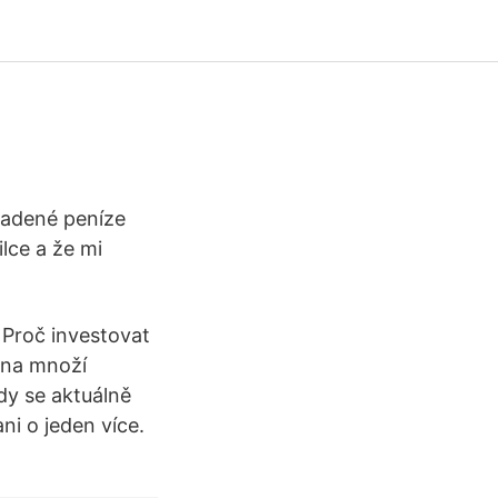
kradené peníze
ilce a že mi
. Proč investovat
olna množí
ždy se aktuálně
ni o jeden více.