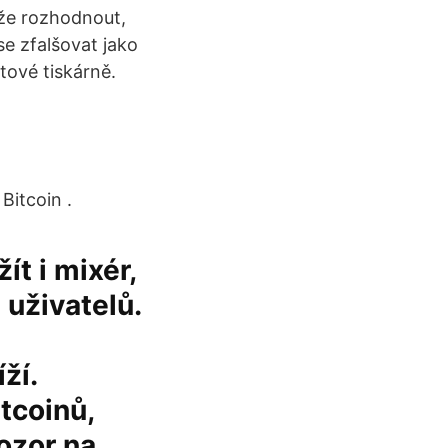
ůže rozhodnout,
se zfalšovat jako
tové tiskárně.
Bitcoin .
ít i mixér,
 uživatelů.
ží.
tcoinů,
ozor na