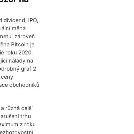
d dividend, IPO,
tuální měna
rnetu, zároveň
Měna Bitcoin je
ie roku 2020.
jící nálady na
podrobný graf 2
 ceny
tace obchodníků
a různá další
narušení trhu
maximum z roku
bezhotovostní