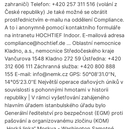
zahraničí) Telefon: +420 257 311 516 (volání z
České republiky) Je také možné se obrátit
prostřednictvím e-mailu na oddělení Compliance.
A to i anonymně pomocí kontaktního formuláře
na intranetu HOCHTIEF Indoor. E-mailová adresa
compliance@hochtief.de … Oblastní nemocnice
Kladno, a.s., nemocnice Středočeského kraje
Vančurova 1548 Kladno 272 59 Ústředna: +420
312 606 111 Záchranná služba: +420 800 888
155 E-mail: info@nemk.cz GPS: 50°08'31.0''N,
14°05'23.0''E Největší operace daňových úniků v
souvislosti s pohonnými hmotami v historii
republiky | V rámci vyšetřování zahájeného
hlavním úřadem istanbulského úřadu bylo
Generální ředitelství pro bezpečnost (EGM) proti
pašování a organizovanému zločinu (KOM)
„Horká linka“ Moskva - Washington Samotné