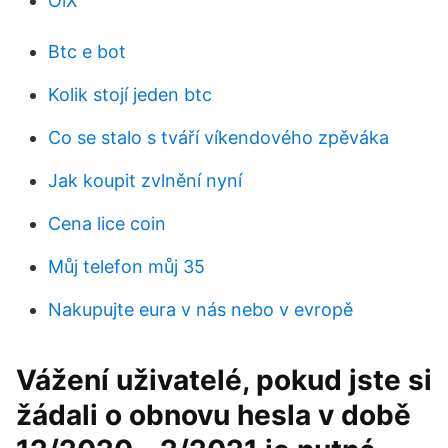
OlX
Btc e bot
Kolik stojí jeden btc
Co se stalo s tváří víkendového zpěváka
Jak koupit zvlnění nyní
Cena lice coin
Můj telefon můj 35
Nakupujte eura v nás nebo v evropě
Vážení uživatelé, pokud jste si
žádali o obnovu hesla v době