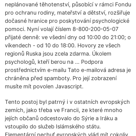
neplánované těhotenství, působící v rámci Fondu
pro ochranu rodiny, mateřství a dětství, rozšiřuje
dočasné hranice pro poskytování psychologické
pomoci. Nyní volají číslem 8-800-200-05-07
přijaté denně: ve všední dny od 10:00 do 21:00; o
víkendech - od 10 do 18:00. Hovory ze všech
regionů Ruska jsou zcela zdarma. Úkolem
psychologů, kteří berou na … Podpora
prostřednictvím e-mailu Tato e-mailová adresa je
chráněna před spamboty. Pro její zobrazení
musíte mít povolen Javascript.
Tento postoj byl patrný i v ostatních evropských
zemích, jako třeba ve Francii, ze které mnoho
jejích občanů odcestovalo do Sýrie a Iráku a
vstoupilo do služeb Islámského státu.
Elementární nechuť evropských vlád mít cokoliv