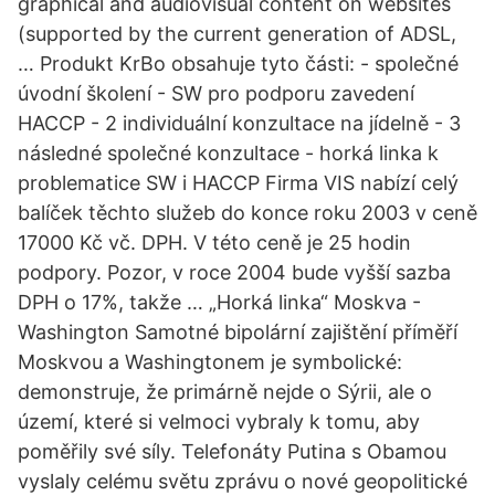
graphical and audiovisual content on websites
(supported by the current generation of ADSL,
… Produkt KrBo obsahuje tyto části: - společné
úvodní školení - SW pro podporu zavedení
HACCP - 2 individuální konzultace na jídelně - 3
následné společné konzultace - horká linka k
problematice SW i HACCP Firma VIS nabízí celý
balíček těchto služeb do konce roku 2003 v ceně
17000 Kč vč. DPH. V této ceně je 25 hodin
podpory. Pozor, v roce 2004 bude vyšší sazba
DPH o 17%, takže … „Horká linka“ Moskva -
Washington Samotné bipolární zajištění příměří
Moskvou a Washingtonem je symbolické:
demonstruje, že primárně nejde o Sýrii, ale o
území, které si velmoci vybraly k tomu, aby
poměřily své síly. Telefonáty Putina s Obamou
vyslaly celému světu zprávu o nové geopolitické