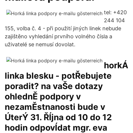
tel: +420
244 104
155, volba č. 4 - při použití jiných linek nebude
zajištěno vyhledání prvního volného čísla a
uživatelé se nemusí dovolat.
horkÁ
linka blesku - potŘebujete
poradit? na vaŠe dotazy
ohlednĚ podpory v
nezamĚstnanosti bude v
ÚterÝ 31. ŘÍjna od 10 do 12
hodin odpovÍdat mgr. eva