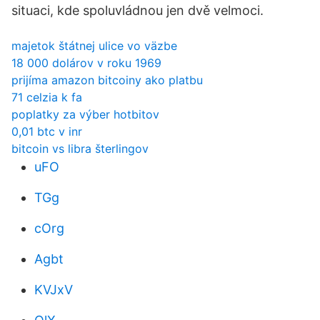
situaci, kde spoluvládnou jen dvě velmoci.
majetok štátnej ulice vo väzbe
18 000 dolárov v roku 1969
prijíma amazon bitcoiny ako platbu
71 celzia k fa
poplatky za výber hotbitov
0,01 btc v inr
bitcoin vs libra šterlingov
uFO
TGg
cOrg
Agbt
KVJxV