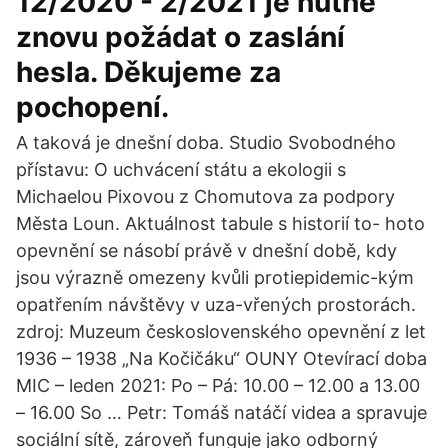
12/2020 - 2/2021 je nutné
znovu požádat o zaslání
hesla. Děkujeme za
pochopení.
A taková je dnešní doba. Studio Svobodného
přístavu: O uchvácení státu a ekologii s
Michaelou Pixovou z Chomutova za podpory
Města Loun. Aktuálnost tabule s historií to- hoto
opevnění se násobí právě v dnešní době, kdy
jsou výrazně omezeny kvůli protiepidemic-kým
opatřením návštěvy v uza-vřených prostorách.
zdroj: Muzeum československého opevnění z let
1936 – 1938 „Na Kočičáku“ OUNY Otevírací doba
MIC – leden 2021: Po – Pá: 10.00 – 12.00 a 13.00
– 16.00 So … Petr: Tomáš natáčí videa a spravuje
sociální sítě, zároveň funguje jako odborný