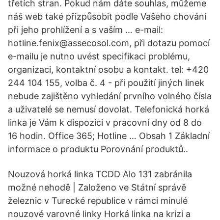
třetích stran. Pokud nám dáte souhlas, můžeme
náš web také přizpůsobit podle Vašeho chování
při jeho prohlížení a s vaším … e-mail:
hotline.fenix@assecosol.com, při dotazu pomocí
e-mailu je nutno uvést specifikaci problému,
organizaci, kontaktní osobu a kontakt. tel: +420
244 104 155, volba č. 4 - při použití jiných linek
nebude zajištěno vyhledání prvního volného čísla
a uživatelé se nemusí dovolat. Telefonická horká
linka je Vám k dispozici v pracovní dny od 8 do
16 hodin. Office 365; Hotline … Obsah 1 Základní
informace o produktu Porovnání produktů..
Nouzová horká linka TCDD Alo 131 zabránila
možné nehodě | Založeno ve Státní správě
železnic v Turecké republice v rámci minulé
nouzové varovné linky Horká linka na krizi a