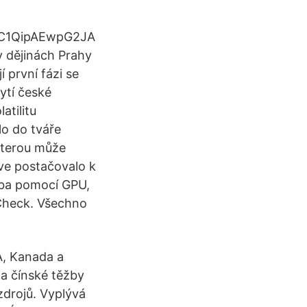
C1QipAEwpG2JA
dějinách Prahy
 první fázi se
ytí české
atilitu
o do tváře
 kterou může
íve postačovalo k
ěžba pomocí GPU,
-Check. Všechno
A, Kanada a
na čínské těžby
zdrojů. Vyplývá