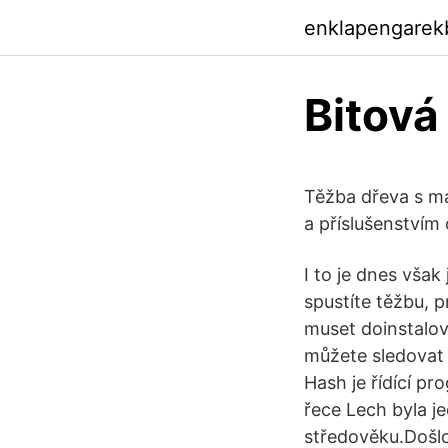
enklapengarek
Bitová
Těžba dřeva s m
a příslušenstvím
I to je dnes vša
spustíte těžbu, 
muset doinstalov
můžete sledovat 
Hash je řídící p
řece Lech byla j
středověku.Došl