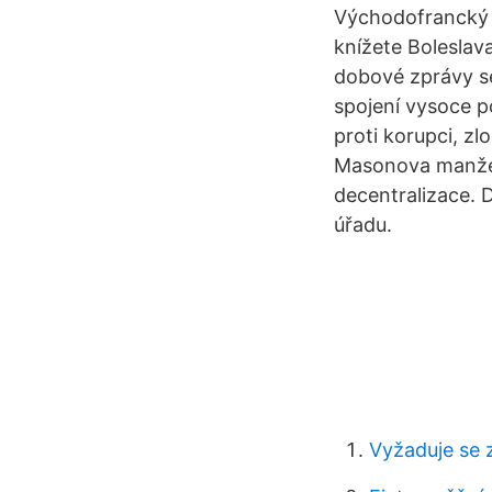
Východofrancký k
knížete Boleslav
dobové zprávy se
spojení vysoce po
proti korupci, zl
Masonova manžel
decentralizace.
úřadu.
Vyžaduje se z