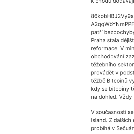
k chodu dodávají
86kobHBJ2Vy9s
A2qqWbYNmPPFqy
patří bezpochyby 
Praha stala dějiš
reformace. V min
obchodování zazn
těžebního sektor
provádět v podst
těžbě Bitcoinů v
kdy se bitcoiny 
na dohled. Vždy 
V současnosti se
Island. Z dalšíc
probíhá v Sečuán