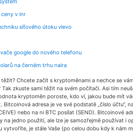
 systém
 ceny v inr
chniku ​​síťového útoku vlevo
vače google do nového telefonu
dolarů na černém trhu naira
t těžit? Chcete začít s kryptoměnami a nechce se vám
Tak zkuste sami těžit na svém počítači. Asi tím neuše
odnota kryptoměn poroste, kdo ví, jakou bude mít vá
. Bitcoinová adresa je ve své podstatě „číslo účtu“, 
CEIVE) nebo na ni BTC posílat (SEND). Bitcoinové adr
y na jedno použití, ale lze je samozřejmě používat i 
nou vytvoříte, je stále Vaše (po celou dobu kdy k nám 