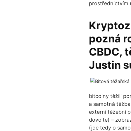
prostřednictvím 
Kryptoz
pozná r
CBDC, tě
Justin s
bitcoiny těžili p
a samotná těžba 
externí těžební 
dovolte) – zobra
(jde tedy o samo