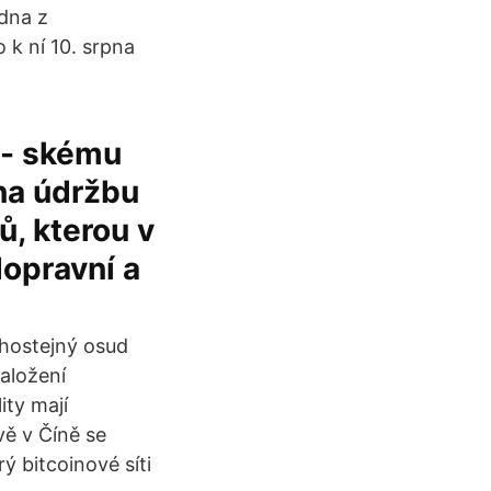
edna z
 k ní 10. srpna
ň- skému
 na údržbu
ů, kterou v
dopravní a
lhostejný osud
založení
ity mají
vě v Číně se
 bitcoinové síti