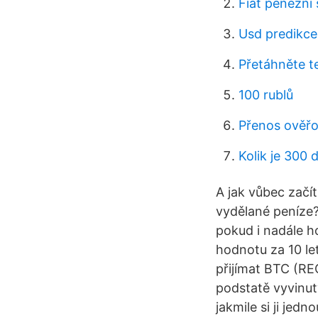
Fiat peněžní
Usd predikce
Přetáhněte te
100 rublů
Přenos ověřo
Kolik je 300 
A jak vůbec začí
vydělané peníze? 
pokud i nadále h
hodnotu za 10 let
přijímat BTC (RE
podstatě vyvinut
jakmile si ji jed