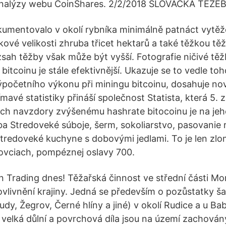
analýzy webu CoinShares. 2/2/2018 SLOVÁCKÁ TĚŽEBNÍ
umentovalo v okolí rybníka minimálně patnáct vytěž
kové velikosti zhruba třicet hektarů a také těžkou tě
zsah těžby však může být vyšší. Fotografie ničivé tě
 bitcoinu je stále efektivnější. Ukazuje se to vedle toh
ýpočetního výkonu při miningu bitcoinu, dosahuje no
mavé statistiky přináší společnost Statista, která 5. z
ých navzdory zvýšenému hashrate bitocoinu je na je
a Stredoveké súboje, šerm, sokoliarstvo, pasovanie r
stredoveké kuchyne s dobovými jedlami. To je len z
ovciach, pompéznej oslavy 700.
n Trading dnes! Těžařská činnost ve střední části M
ovlivnění krajiny. Jedná se především o pozůstatky š
dy, Žegrov, Černé hlíny a jiné) v okolí Rudice a u Ba
elká důlní a povrchová díla jsou na území zachován