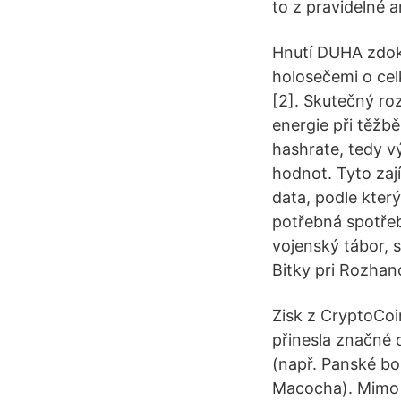
to z pravidelné 
Hnutí DUHA zdok
holosečemi o cel
[2]. Skutečný ro
energie při těžbě
hashrate, tedy v
hodnot. Tyto zají
data, podle kter
potřebná spotřeb
vojenský tábor, 
Bitky pri Rozhan
Zisk z CryptoCoi
přinesla značné 
(např. Panské bou
Macocha). Mimo v