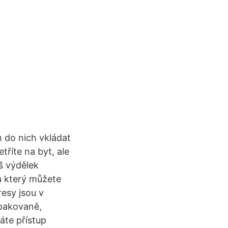
 do nich vkládat
tříte na byt, ale
š výdělek
na který můžete
esy jsou v
opakovaně,
máte přístup