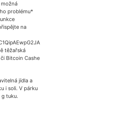
co možná
cího problému*
funkce
řispějte na
C1QipAEwpG2JA
ě těžařská
či Bitcoin Cashe
itelná jídla a
 i soli. V párku
 g tuku.