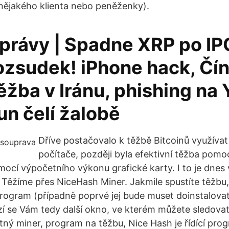
nějakého klienta nebo peněženky).
právy | Spadne XRP po IP
ozsudek! iPhone hack, Čí
žba v Iránu, phishing na 
un čelí žalobě
Dříve postačovalo k těžbě Bitcoinů využíva
počítače, později byla efektivní těžba pomo
omocí výpočetního výkonu grafické karty. I to je dnes 
Těžíme přes NiceHash Miner. Jakmile spustíte těžbu
program (případně poprvé jej bude muset doinstalovat
zí se Vám tedy další okno, ve kterém můžete sledova
tný miner, program na těžbu, Nice Hash je řídící prog