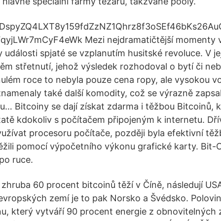
 hlavně speciální farmy těžařů, takzvané pooly.
DspyZQ4LXT8y159fdZzNZ1Qhrz8f3oSEf46bKs26Au
jLWr7mCyF4eWk Mezi nejdramatičtější momenty v 
události spjaté se vzplanutím husitské revoluce. V její
těm střetnutí, jehož výsledek rozhodoval o bytí či neb
ulém roce to nebyla pouze cena ropy, ale vysokou vol
amenaly také další komodity, což se výrazně zapsal
u… Bitcoiny se dají získat zdarma i těžbou Bitcoinů,
atě kdokoliv s počítačem připojeným k internetu. Dř
yužívat procesoru počítače, později byla efektivní t
těžili pomocí výpočetního výkonu grafické karty. Bit
po ruce.
 zhruba 60 procent bitcoinů těží v Číně, následují US
h evropských zemí je to pak Norsko a Švédsko. Polovi
u, který vytváří 90 procent energie z obnovitelných 