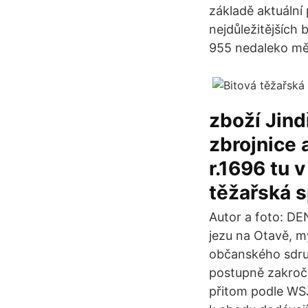
základě aktuální
nejdůležitějších
955 nedaleko mě
zboží Jind
zbrojnice 
r.1696 tu v
těžařská s
Autor a foto: DE
jezu na Otavě, my
občanského sdruž
postupně zakročit
přitom podle WSJ