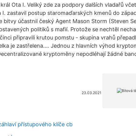
rál Ota I. Veliký zde za podpory dalších vladařů vč
a I. zastavil postup staromaďarských kmenů do západ
 bitvy účastnil český Agent Mason Storm (Steven Sea
stavených politiků s mafií. Protože se nechtěl nechat
očinci připravili krutou pomstu - skupina vrahů přepad
ka je zastřelena.… Jednou z hlavních výhod krypto
 Decentralizované kryptoměny nepodléhají žádné ban
23.03.2021
áhlaví přístupového klíče cb