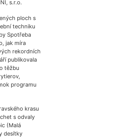
, s.r.o.
ených ploch s
žební techniku
žby Spotřeba
o, jak míra
vých rekordních
áří publikovala
ho těžbu
ytierov,
lomok programu
oravského krasu
achet s odvaly
bic (Malá
y desítky