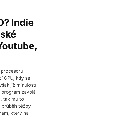
O? Indie
nské
Youtube,
t procesoru
cí GPU, kdy se
však již minulostí
, program zavolá
, tak mu to
t průběh těžby
ram, který na