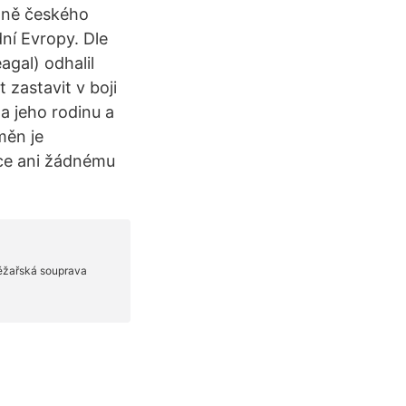
etně českého
ní Evropy. Dle
gal) odhalil
 zastavit v boji
la jeho rodinu a
měn je
ce ani žádnému