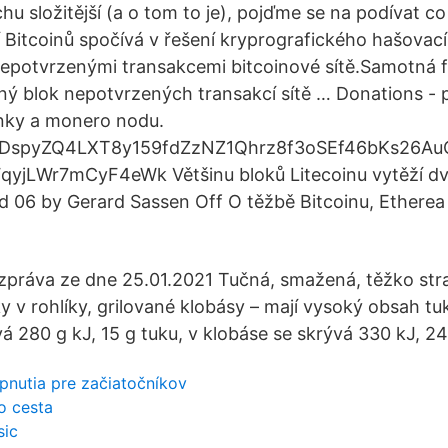
hu složitější (a o tom to je), pojďme se na podívat 
ení Bitcoinů spočívá v řešení kryprografického hašova
nepotvrzenými transakcemi bitcoinové sítě.Samotná 
ý blok nepotvrzených transakcí sítě … Donations - p
ánky a monero nodu.
DspyZQ4LXT8y159fdZzNZ1Qhrz8f3oSEf46bKs26Au
LWr7mCyF4eWk Většinu bloků Litecoinu vytěží dv
d 06 by Gerard Sassen Off O těžbě Bitcoinu, Etherea 
 zpráva ze dne 25.01.2021 Tučná, smažená, těžko strav
y v rohlíky, grilované klobásy – mají vysoký obsah tuku
vá 280 g kJ, 15 g tuku, v klobáse se skrývá 330 kJ, 24
pnutia pre začiatočníkov
o cesta
sic