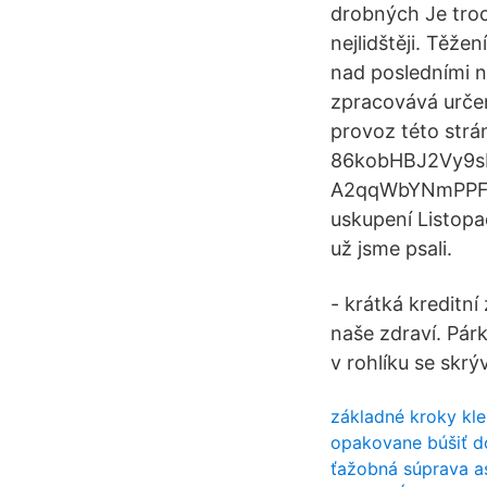
drobných Je troc
nejlidštěji. Těž
nad posledními 
zpracovává určen
provoz této str
86kobHBJ2Vy9s
A2qqWbYNmPPFqyj
uskupení Listopa
už jsme psali.
- krátká kreditní
naše zdraví. Párk
v rohlíku se skrý
základné kroky kle
opakovane búšiť d
ťažobná súprava a