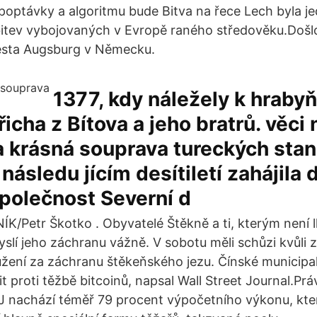
 poptávky a algoritmu bude Bitva na řece Lech byla j
 bitev vybojovaných v Evropě raného středověku.Došlo
sta Augsburg v Německu.
1377, kdy náležely k hraby
řicha z Bítova a jeho bratrů. věci
a krásná souprava tureckých stan
 následu jícím desítiletí zahájila 
polečnost Severní d
NÍK/Petr Škotko . Obyvatelé Štěkně a ti, kterým není 
slí jeho záchranu vážně. V sobotu měli schůzi kvůli 
ení za záchranu štěkeňského jezu. Čínské municipal
 proti těžbě bitcoinů, napsal Wall Street Journal.Prá
 nachází téměř 79 procent výpočetního výkonu, který