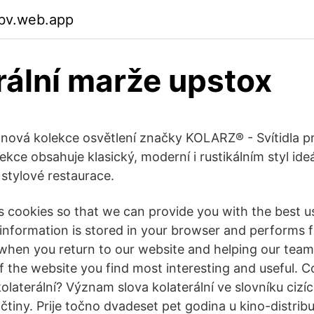
bv.web.app
rální marže upstox
ová kolekce osvětlení značky KOLARZ® - Svítidla pr
ekce obsahuje klasický, moderní i rustikálním styl ide
stylové restaurace.
s cookies so that we can provide you with the best u
 information is stored in your browser and performs 
when you return to our website and helping our tea
f the website you find most interesting and useful.
olaterální? Význam slova kolaterální ve slovníku cizí
čtiny. Prije točno dvadeset pet godina u kino-distribu