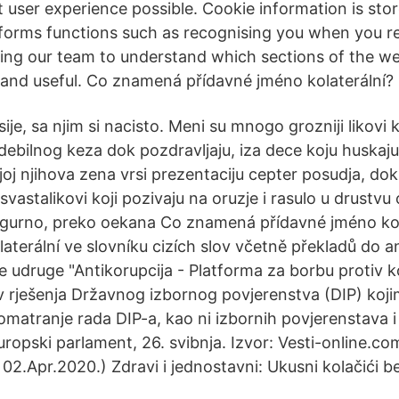
 user experience possible. Cookie information is stor
orms functions such as recognising you when you re
ing our team to understand which sections of the we
 and useful. Co znamená přídavné jméno kolaterální?
je, sa njim si nacisto. Meni su mnogo grozniji likovi ko
 debilnog keza dok pozdravljaju, iza dece koju huskaju 
joj njihova zena vrsi prezentaciju cepter posudja, do
 svastalikovi koji pozivaju na oruzje i rasulo u drustvu
sigurno, preko oekana Co znamená přídavné jméno kol
terální ve slovníku cizích slov včetně překladů do an
e udruge "Antikorupcija - Platforma za borbu protiv k
 rješenja Državnog izbornog povjerenstva (DIP) kojim
omatranje rada DIP-a, kao ni izbornih povjerenstava i
ropski parlament, 26. svibnja. Izvor: Vesti-online.c
02.Apr.2020.) Zdravi i jednostavni: Ukusni kolačići be