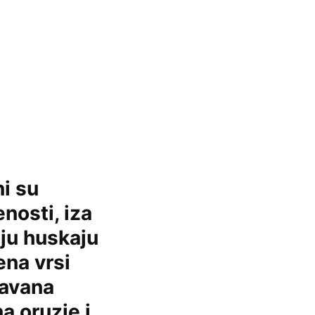
ni su
enosti, iza
oju huskaju
ena vrsi
ravana
na oruzje i