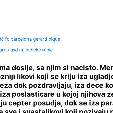
áč fc barcelona gerard pique
iardu usd na indické rupie
ma dosije, sa njim si nacisto. Me
iji likovi koji se kriju iza ugladj
eza dok pozdravljaju, iza dece k
 iza poslasticare u kojoj njihova z
ju cepter posudja, dok se iza pa
a sve i svastalikovi koji pozivaju 