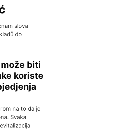
ć
znam slova
ekladů do
i može biti
ke koriste
bjedjenja
irom na to da je
ena. Svaka
vitalizacija