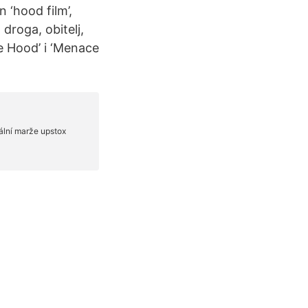
n ‘hood film’,
droga, obitelj,
he Hood’ i ‘Menace