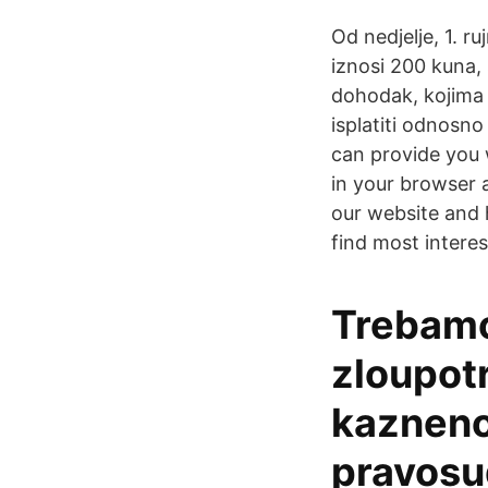
Od nedjelje, 1. r
iznosi 200 kuna, 
dohodak, kojima 
isplatiti odnosn
can provide you 
in your browser 
our website and 
find most interes
Trebamo 
zloupotr
kaznenom
pravosud