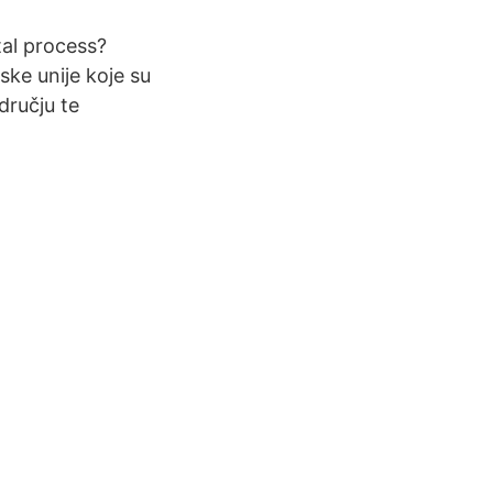
tal process?
ke unije koje su
dručju te