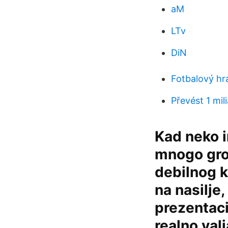
aM
LTv
DiN
Fotbalový hr
Převést 1 mil
Kad neko i
mnogo grozn
debilnog k
na nasilje,
prezentaci
realno valj