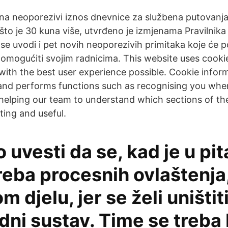
ujna neoporezivi iznos dnevnice za službena putovanj
što je 30 kuna više, utvrđeno je izmjenama Pravilnik
se uvodi i pet novih neoporezivih primitaka koje će 
o omogućiti svojim radnicima. This website uses cooki
with the best user experience possible. Cookie inform
and performs functions such as recognising you whe
helping our team to understand which sections of th
ting and useful.
uvesti da se, kad je u pit
eba procesnih ovlaštenja,
 djelu, jer se želi uništit
ni sustav. Time se treba 