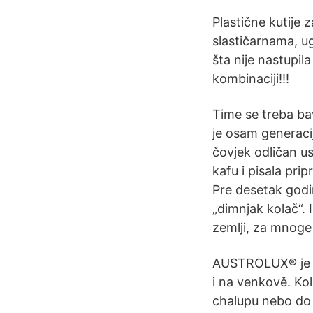
Plastične kutije 
slastičarnama, ug
šta nije nastupil
kombinaciji!!!
Time se treba bavi
je osam generacija 
čovjek odličan usp
kafu i pisala prip
Pre desetak godin
„dimnjak kolač“. 
zemlji, za mnoge 
AUSTROLUX® je n
i na venkově. Kol
chalupu nebo do 