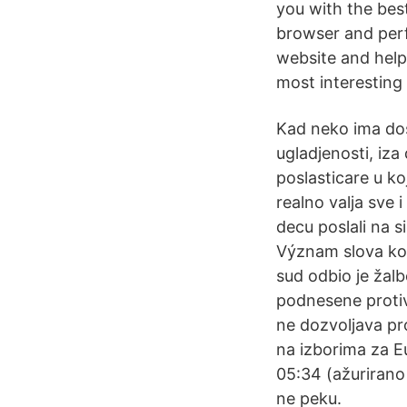
you with the best
browser and perf
website and help
most interesting
Kad neko ima dosi
ugladjenosti, iza
poslasticare u ko
realno valja sve i
decu poslali na 
Význam slova kola
sud odbio je žalb
podnesene protiv
ne dozvoljava pr
na izborima za Eu
05:34 (ažurirano 
ne peku.