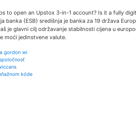
s to open an Upstox 3-in-1 account? Is it a fully digi
ja banka (ESB) središnja je banka za 19 država Europs
aš je glavni cilj održavanje stabilnosti cijena u europo
 moći jedinstvene valute.
ca gordon wi
 spoločnosť
wiccans
peňažnom kóde