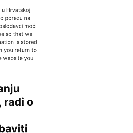
a u Hrvatskoj
a o porezu na
poslodavci moći
es so that we
ation is stored
n you return to
e website you
anju
 radi o
i
baviti