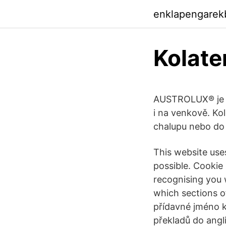
enklapengarek
Kolate
AUSTROLUX® je n
i na venkově. Kol
chalupu nebo do 
This website use
possible. Cookie
recognising you 
which sections o
přídavné jméno k
překladů do angli