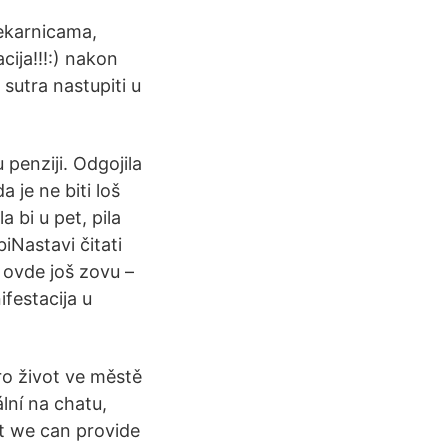
 pekarnicama,
cija!!!:) nakon
 sutra nastupiti u
 penziji. Odgojila
da je ne biti loš
a bi u pet, pila
biNastavi čitati
a ovde još zovu –
festacija u
o život ve městě
ální na chatu,
at we can provide