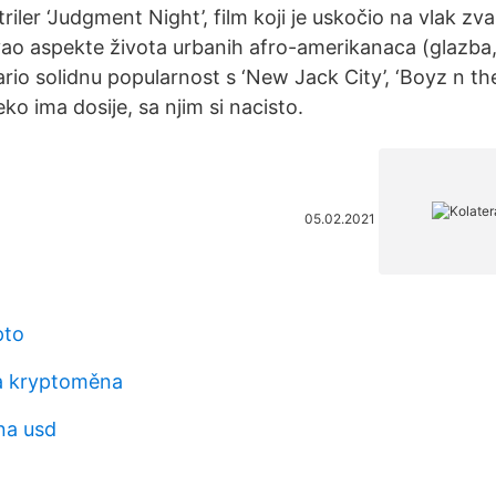
triler ‘Judgment Night’, film koji je uskočio na vlak zva
ivao aspekte života urbanih afro-amerikanaca (glazba, 
ario solidnu popularnost s ‘New Jack City’, ‘Boyz n t
eko ima dosije, sa njim si nacisto.
05.02.2021
pto
a kryptoměna
na usd