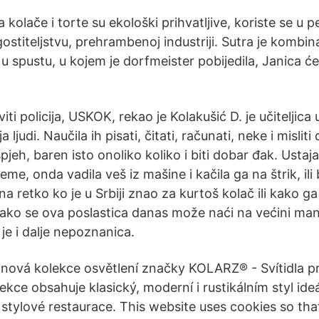
za kolače i torte su ekološki prihvatljive, koriste se u
ostiteljstvu, prehrambenoj industriji. Sutra je kombina
a u spustu, u kojem je dorfmeister pobijedila, Janica će
ti policija, USKOK, rekao je Kolakušić D. je učiteljica u
ljudi. Naučila ih pisati, čitati, računati, neke i misliti 
jeh, baren isto onoliko koliko i biti dobar đak. Ustajal
reme, onda vadila veš iz mašine i kačila ga na štrik, ili 
a retko ko je u Srbiji znao za kurtoš kolač ili kako g
Iako se ova poslastica danas može naći na većini mani
je i dalje nepoznanica.
ová kolekce osvětlení značky KOLARZ® - Svítidla pr
ekce obsahuje klasický, moderní i rustikálním styl ide
stylové restaurace. This website uses cookies so th