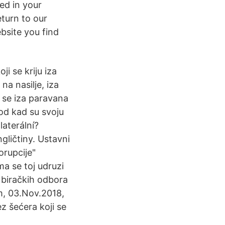
ed in your
turn to our
bsite you find
ji se kriju iza
na nasilje, iza
k se iza paravana
 od kad su svoju
aterální?
gličtiny. Ustavni
orupcije"
a se toj udruzi
 biračkih odbora
om, 03.Nov.2018,
z šećera koji se