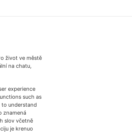
o život ve městě
ální na chatu,
ser experience
functions such as
m to understand
 Co znamená
ch slov včetně
ciju je krenuo