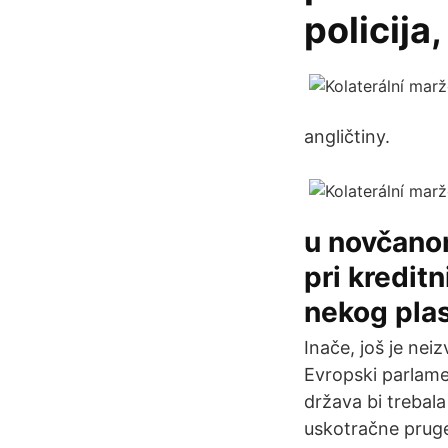
policija
angličtiny.
u novčanom
pri kredit
nekog pla
Inače, još je nei
Evropski parlame
država bi trebala
uskotračne pruge 