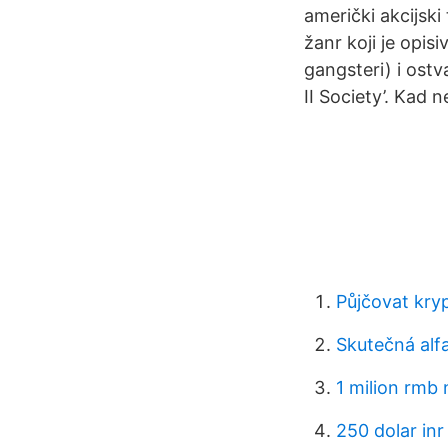
američki akcijski 
žanr koji je opis
gangsteri) i ostv
II Society’. Kad n
Půjčovat kry
Skutečná alf
1 milion rmb 
250 dolar inr