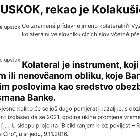
, USKOK, rekao je Kolakuši
Co znamená přídavné jméno kolaterální? Vý
kolaterální ve slovníku cizích slov včetně př
Kolateral je instrument, koj
 ili nenovčanom obliku, koje Ban
nim poslovima kao sredstvo obez
smana Banke.
zvjesno koliko će se još dugo pomjerati kazaljke, s obz
nt izglasao da se 2021. godine ukine promjena vrem
 […] U sklopu projekta “Bicikliranjem kroz povijest – Re
Ćiro”, u srijedu, 9.11.2016.