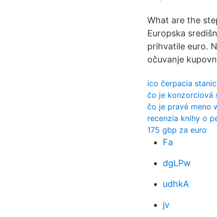
What are the step
Europska središn
prihvatile euro. N
očuvanje kupovne
ico čerpacia stani
čo je konzorciová
čo je pravé meno 
recenzia knihy o 
175 gbp za euro
Fa
dgLPw
udhkA
jv