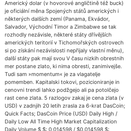
Americký dolar (v hovorové angličtině též buck)
je oficiální měna Spojených států amerických i
některých dalších zemí (Panama, Ekvádor,
Salvador, Východní Timor a Zimbabwe se tak
rozhodly nezávisle, některé státy dřívějších
amerických teritorií v Tichomořských ostrovech
si po získání nezávislosti nepřijaly vlastní měnu),
další státy pak mají svou V času nizkih obrestnih
mer postane zlato, ki nima obresti, zanimivejše.
Tudi sam »momentum« je za vlagatelje
pomemben. Kapitalski tokovi, pozicioniranje in
cenovni trendi lahko podžgejo ali pa potolčejo
rast cene zlata. 5 razlogov zakaj je cena zlata (v
USD) v zadnjih 20 letih zrasla za 6-krat DasCoin;
Quick Facts; DasCoin Price (USD) Daily High /
Daily Low All Time High Market Capitalization
Daily Volume $ $: 0.014598 / $0.014598 $: