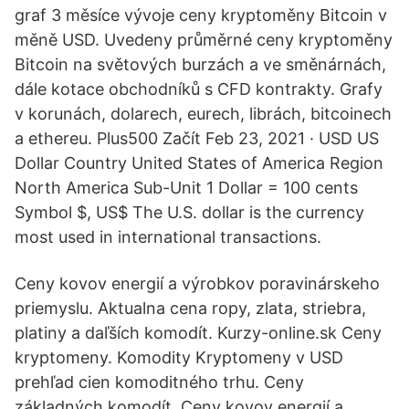
graf 3 měsíce vývoje ceny kryptoměny Bitcoin v
měně USD. Uvedeny průměrné ceny kryptoměny
Bitcoin na světových burzách a ve směnárnách,
dále kotace obchodníků s CFD kontrakty. Grafy
v korunách, dolarech, eurech, librách, bitcoinech
a ethereu. Plus500 Začít Feb 23, 2021 · USD US
Dollar Country United States of America Region
North America Sub-Unit 1 Dollar = 100 cents
Symbol $, US$ The U.S. dollar is the currency
most used in international transactions.
Ceny kovov energií a výrobkov poravinárskeho
priemyslu. Aktualna cena ropy, zlata, striebra,
platiny a daľších komodít. Kurzy-online.sk Ceny
kryptomeny. Komodity Kryptomeny v USD
prehľad cien komoditného trhu. Ceny
základných komodít. Ceny kovov energií a