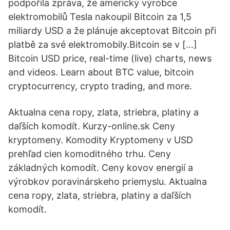
podpořila zpráva, že americký výrobce
elektromobilů Tesla nakoupil Bitcoin za 1,5
miliardy USD a že plánuje akceptovat Bitcoin při
platbě za své elektromobily.Bitcoin se v […]
Bitcoin USD price, real-time (live) charts, news
and videos. Learn about BTC value, bitcoin
cryptocurrency, crypto trading, and more.
Aktualna cena ropy, zlata, striebra, platiny a
daľších komodít. Kurzy-online.sk Ceny
kryptomeny. Komodity Kryptomeny v USD
prehľad cien komoditného trhu. Ceny
základných komodít. Ceny kovov energií a
výrobkov poravinárskeho priemyslu. Aktualna
cena ropy, zlata, striebra, platiny a daľších
komodít.