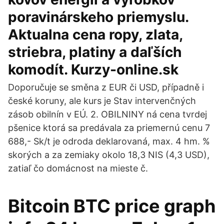
poravinárskeho priemyslu.
Aktualna cena ropy, zlata,
striebra, platiny a daľších
komodít. Kurzy-online.sk
Doporučuje se směna z EUR či USD, případně i
české koruny, ale kurs je Stav intervenčných
zásob obilnín v EÚ. 2. OBILNINY ná cena tvrdej
pšenice ktorá sa predávala za priemernú cenu 7
688,- Sk/t je odroda deklarovaná, max. 4 hm. %
skorých a za zemiaky okolo 18,3 NIS (4,3 USD),
zatiaľ čo domácnost na mieste č.
Bitcoin BTC price graph