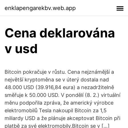
enklapengarekbv.web.app
Cena deklarována
v usd
Bitcoin pokračuje v růstu. Cena nejznámější a
největší kryptoměna se v úterý dostala nad
48.000 USD (39.916,84 eura) a nezadržitelně
směřuje k 50.000 USD. V pondělí (8. 2.) virtuální
měnu podpořila zpráva, že americký výrobce
elektromobilů Tesla nakoupil Bitcoin za 1,5
miliardy USD a že plánuje akceptovat Bitcoin při
platbě za své elektromobily.Bitcoin se v […]