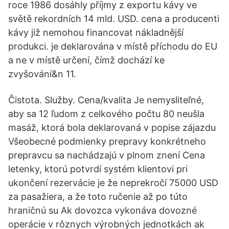
roce 1986 dosáhly příjmy z exportu kávy ve
světě rekordních 14 mld. USD. cena a producenti
kávy již nemohou financovat nákladnější
produkci. je deklarována v místě příchodu do EU
a ne v místě určení, čímž dochází ke
zvyšování&n 11.
Čistota. Služby. Cena/kvalita Je nemysliteľné,
aby sa 12 ľudom z celkového počtu 80 neušla
masáž, ktorá bola deklarovaná v popise zájazdu
Všeobecné podmienky prepravy konkrétneho
prepravcu sa nachádzajú v plnom znení Cena
letenky, ktorú potvrdí systém klientovi pri
ukončení rezervácie je že neprekročí 75000 USD
za pasažiera, a že toto ručenie až po túto
hraničnú su Ak dovozca vykonáva dovozné
operácie v rôznych výrobných jednotkách ak