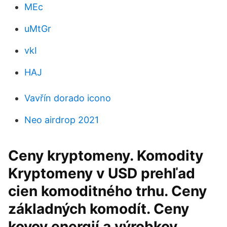
MEc
uMtGr
vkI
HAJ
Vavřín dorado icono
Neo airdrop 2021
Ceny kryptomeny. Komodity
Kryptomeny v USD prehľad
cien komoditného trhu. Ceny
základných komodít. Ceny
kovov energií a výrobkov