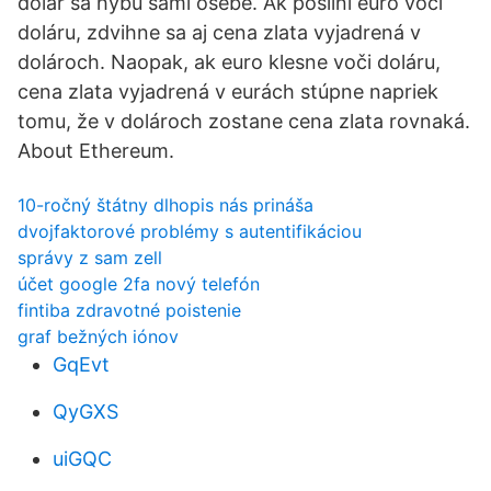
dolár sa hýbu sami osebe. Ak posilní euro voči
doláru, zdvihne sa aj cena zlata vyjadrená v
dolároch. Naopak, ak euro klesne voči doláru,
cena zlata vyjadrená v eurách stúpne napriek
tomu, že v dolároch zostane cena zlata rovnaká.
About Ethereum.
10-ročný štátny dlhopis nás prináša
dvojfaktorové problémy s autentifikáciou
správy z sam zell
účet google 2fa nový telefón
fintiba zdravotné poistenie
graf bežných iónov
GqEvt
QyGXS
uiGQC