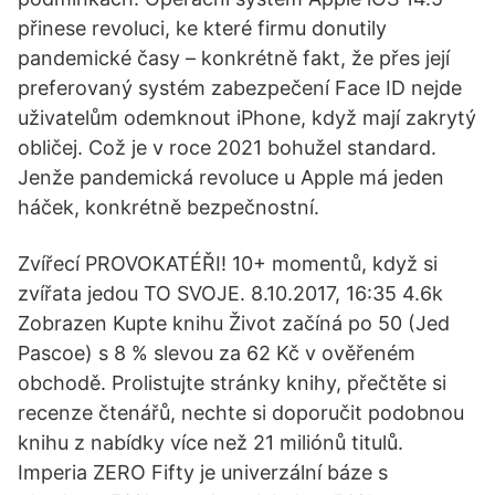
přinese revoluci, ke které firmu donutily
pandemické časy – konkrétně fakt, že přes její
preferovaný systém zabezpečení Face ID nejde
uživatelům odemknout iPhone, když mají zakrytý
obličej. Což je v roce 2021 bohužel standard.
Jenže pandemická revoluce u Apple má jeden
háček, konkrétně bezpečnostní.
Zvířecí PROVOKATÉŘI! 10+ momentů, když si
zvířata jedou TO SVOJE. 8.10.2017, 16:35 4.6k
Zobrazen Kupte knihu Život začíná po 50 (Jed
Pascoe) s 8 % slevou za 62 Kč v ověřeném
obchodě. Prolistujte stránky knihy, přečtěte si
recenze čtenářů, nechte si doporučit podobnou
knihu z nabídky více než 21 miliónů titulů.
Imperia ZERO Fifty je univerzální báze s