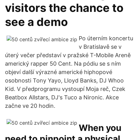
visitors the chance to
see a demo
Po úterním koncertu
v Bratislavě se v
úterý večer představí v pražské T-Mobile Areně
americký rapper 50 Cent. Na pódiu se s ním
objeví další výrazné americké hiphopové
osobnosti Tony Yayo, Lloyd Banks, DJ Whoo
Kid. V předprogramu vystoupí Moja reč, Czek
Beatbox Allstars, DJ's Tuco a Nironic. Akce
začne ve 20 hodin.
When you
need to pinpoint a physical