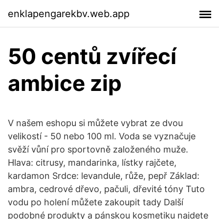
enklapengarekbv.web.app
50 centů zvířecí
ambice zip
V našem eshopu si můžete vybrat ze dvou
velikostí - 50 nebo 100 ml. Voda se vyznačuje
svěží vůní pro sportovně založeného muže.
Hlava: citrusy, mandarinka, lístky rajčete,
kardamon Srdce: levandule, růže, pepř Základ:
ambra, cedrové dřevo, pačuli, dřevité tóny Tuto
vodu po holení můžete zakoupit tady Další
podobné produkty a pánskou kosmetiku najdete