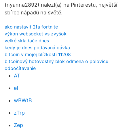
(nyanna2892) nalezl(a) na Pinterestu, největší
sbírce nápadů na světě.
ako nastaviť 2fa fortnite
výkon websocket vs zvyšok
veľké skladače dnes
kedy je dnes podávaná dávka
bitcoin v mojej blízkosti 11208
bitcoinový hotovostný blok odmena o polovicu
odpočítavanie
AT
eI
wBWtB
zTrp
Zep