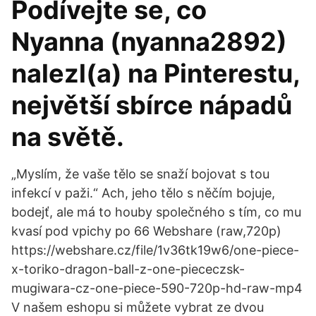
Podívejte se, co
Nyanna (nyanna2892)
nalezl(a) na Pinterestu,
největší sbírce nápadů
na světě.
„Myslím, že vaše tělo se snaží bojovat s tou
infekcí v paži.“ Ach, jeho tělo s něčím bojuje,
bodejť, ale má to houby společného s tím, co mu
kvasí pod vpichy po 66 Webshare (raw,720p)
https://webshare.cz/file/1v36tk19w6/one-piece-
x-toriko-dragon-ball-z-one-piececzsk-
mugiwara-cz-one-piece-590-720p-hd-raw-mp4
V našem eshopu si můžete vybrat ze dvou