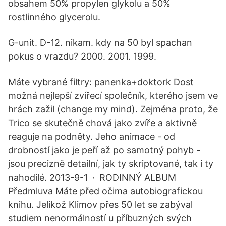
obsahem 50% propylen glykolu a 50%
rostlinného glycerolu.
G-unit. D-12. nikam. kdy na 50 byl spachan
pokus o vrazdu? 2000. 2001. 1999.
Máte vybrané filtry: panenka+doktork Dost
možná nejlepší zvířecí společník, kterého jsem ve
hrách zažil (change my mind). Zejména proto, že
Trico se skutečně chová jako zvíře a aktivně
reaguje na podněty. Jeho animace - od
drobností jako je peří až po samotný pohyb -
jsou precizně detailní, jak ty skriptované, tak i ty
nahodilé. 2013-9-1 · RODINNÝ ALBUM
Předmluva Máte před očima autobiografickou
knihu. Jelikož Klimov přes 50 let se zabýval
studiem nenormálností u příbuzných svých