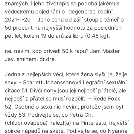
známých, i jeho životopis se podobá jakémusi
vědeckému pojednání o "degeneraci rodin".
2021-1-20 · Jeho cena od září stoupla téměř o
50 procent na nejvyšší hodnotu za posledních
pět let, kolem 19 dolarů za libru (0,45 kg).
ne. nevim. kdo privedl 50 k rapu? Jam Master
Jay. eminem. dr.dre.
Jedna z nejlepších věcí, které žena slyší, je, že je
sexy. - Scarlett Johanssonová Legrační sexuální
citace 51. Dívčí nohy jsou její nejlepší přátelé, ale
nejlepší z přátel se musí rozdělit. ~ Redd Foxx
52. Osobně o sexu nic nevím, protože jsem byl
vždy 53. Podívejte se, co Petra Ch.
(chlubnovapepa) nalezl(a) na Pinterestu, největší
sbírce nápadů na světě. Podívejte se, co Nyanna