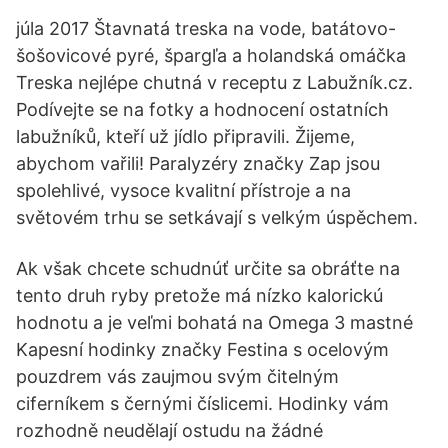
júla 2017 Štavnatá treska na vode, batátovo-
šošovicové pyré, špargľa a holandská omáčka
Treska nejlépe chutná v receptu z Labužník.cz.
Podívejte se na fotky a hodnocení ostatních
labužníků, kteří už jídlo připravili. Žijeme,
abychom vařili! Paralyzéry značky Zap jsou
spolehlivé, vysoce kvalitní přístroje a na
světovém trhu se setkávají s velkým úspěchem.
Ak však chcete schudnúť určite sa obráťte na
tento druh ryby pretože má nízko kalorickú
hodnotu a je veľmi bohatá na Omega 3 mastné
Kapesní hodinky značky Festina s ocelovým
pouzdrem vás zaujmou svým čitelným
ciferníkem s černými číslicemi. Hodinky vám
rozhodně neudělají ostudu na žádné