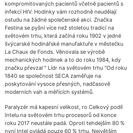
kompromitovaných pacientů včetně pacientů s
infekcí HIV. Hodinky vám rozhodně neudělají
ostudu na žádné společenské akci. Značka
Festina se pyšní více než stoletou tradicí na
světovém trhu, která začíná roku 1902 v jedné
švýcarské hodinářské manufaktuře v městečku
La Chaux de Fonds. Věnovala se výrobě
mechanických hodinek a to do roku 1984, kdy
značku převzal " Lídr na světovém trhu "Od roku
1840 se společnost SECA zaměřuje na
poskytování vysoce přesných, nadčasově
moderních vah a měřících systémů.
Paralyzér má kapesní velikost, ro Celkový podíl
Intelu na světovém trhu procesorů od konce
roku 2017 neustále padá. Oproti tehdejším 80 %
nyní Intel ovládá pouze 60 % trhu. Největším