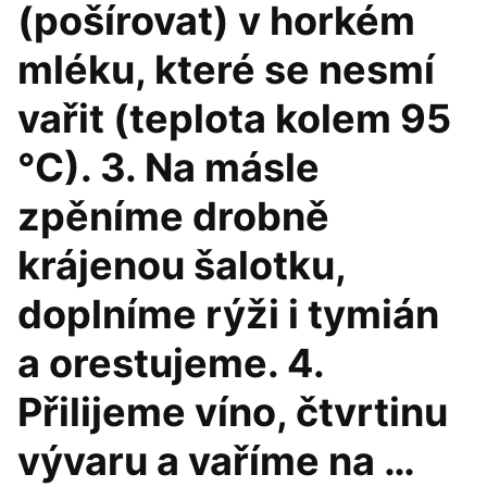
(pošírovat) v horkém
mléku, které se nesmí
vařit (teplota kolem 95
°C). 3. Na másle
zpěníme drobně
krájenou šalotku,
doplníme rýži i tymián
a orestujeme. 4.
Přilijeme víno, čtvrtinu
vývaru a vaříme na …