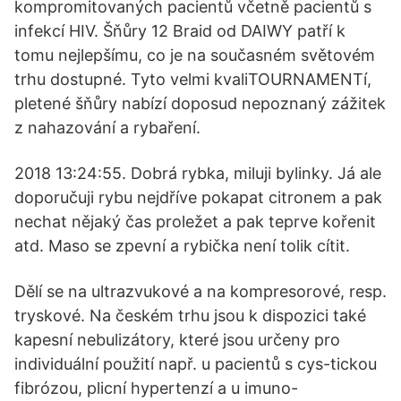
kompromitovaných pacientů včetně pacientů s
infekcí HIV. Šňůry 12 Braid od DAIWY patří k
tomu nejlepšímu, co je na současném světovém
trhu dostupné. Tyto velmi kvaliTOURNAMENTí,
pletené šňůry nabízí doposud nepoznaný zážitek
z nahazování a rybaření.
2018 13:24:55. Dobrá rybka, miluji bylinky. Já ale
doporučuji rybu nejdříve pokapat citronem a pak
nechat nějaký čas proležet a pak teprve kořenit
atd. Maso se zpevní a rybička není tolik cítit.
Dělí se na ultrazvukové a na kompresorové, resp.
tryskové. Na českém trhu jsou k dispozici také
kapesní nebulizátory, které jsou určeny pro
individuální použití např. u pacientů s cys-tickou
fibrózou, plicní hypertenzí a u imuno-