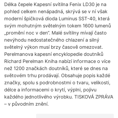
Délka čepele Kapesní svítilna Fenix LD30 je na
pohled celkem nenápadná, skrývá se v ní však
moderní špičková dioda Luminus SST-40, která
svým mohutným světelným tokem 1600 lumenů
„promění noc v den“. Malé svítilny mívají často
nevýhodu nedostatečného chlazení a silný
světelný výkon musí brzy časově omezovat.
Perelmanova kapesní encyklopedie doutníků
Richard Perelman Kniha nabízí informace o více
než 1200 značkách doutníků, které se dnes na
světovém trhu prodávají. Obsahuje popis každé
značky, spolu s podrobnostmi o tvaru, velikosti,
délce a informacemi o krytí, výplni, pojivu
každého jednotlivého výrobku. TISKOVÁ ZPRÁVA
– v původním znění.