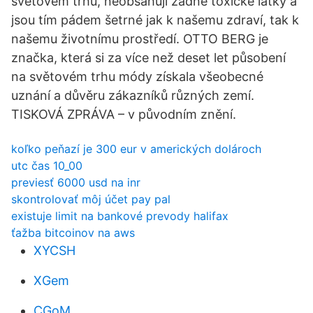
světovém trhu, neobsahují žádné toxické látky a
jsou tím pádem šetrné jak k našemu zdraví, tak k
našemu životnímu prostředí. OTTO BERG je
značka, která si za více než deset let působení
na světovém trhu módy získala všeobecné
uznání a důvěru zákazníků různých zemí.
TISKOVÁ ZPRÁVA – v původním znění.
koľko peňazí je 300 eur v amerických dolároch
utc čas 10_00
previesť 6000 usd na inr
skontrolovať môj účet pay pal
existuje limit na bankové prevody halifax
ťažba bitcoinov na aws
XYCSH
XGem
CGoM